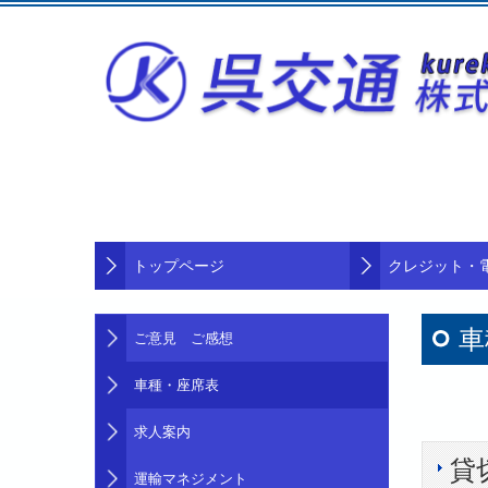
トップページ
クレジット・
車
ご意見 ご感想
車種・座席表
求人案内
貸
運輸マネジメント