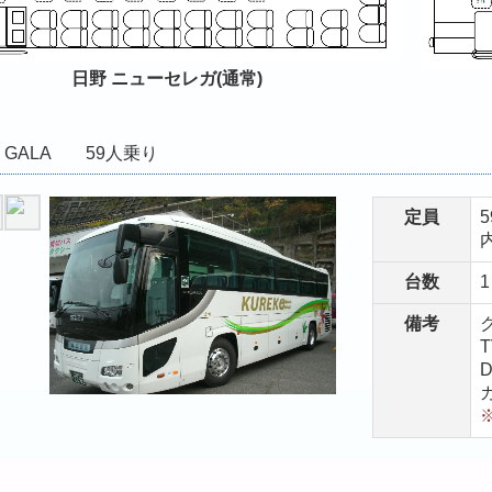
日野 ニューセレガ(通常)
U GALA 59人乗り
定員
台数
1
備考
T