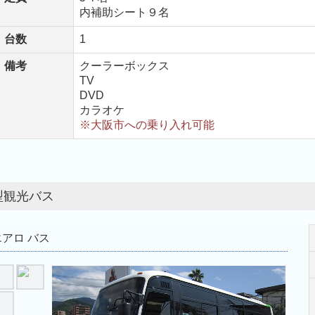
内補助シート９
名
台数
1
備考
クーラーボックス
TV
DVD
カラオケ
※大阪市への乗り入れ可能
型観光バス
アロ バス