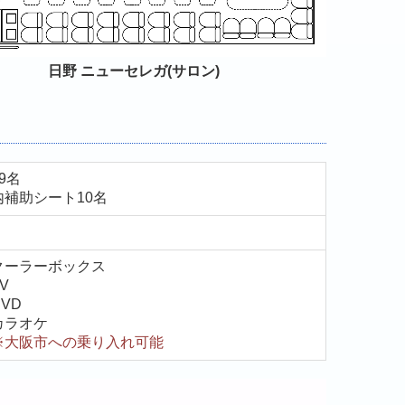
日野 ニューセレガ(サロン)
59名
内補助シート10
名
クーラーボックス
V
DVD
カラオケ
※大阪市への乗り入れ可能