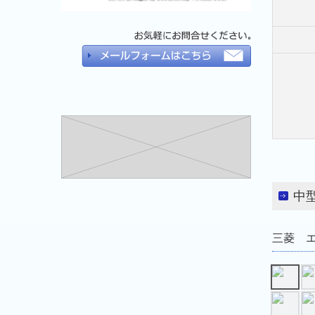
中
三菱 エ