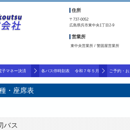
住所
〒737-0052
広島県呉市東中央1丁目2-9
営業所
東中央営業所 / 警固屋営業所
電子マネー決済
各バス停時刻表 令和７年５月１２日
ご予約・お
種・座席表
切バス