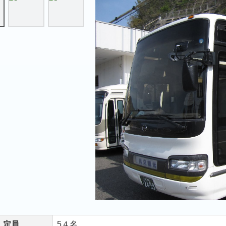
定員
5４名