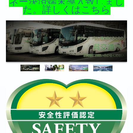
ネー決済端末導入致しまし
整備士募集
た。詳しくはこちら
従業員専用
自動車点検整備推進運動
パスピー終了関係
会社概要
不正改造撲滅キャンペーン
貸切バス運賃・料金について