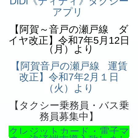
DiDi《ディディ》タクシー
安全管理規定
アプリ
安全への取り組み
【阿賀～音戸の瀬戸線 ダ
安全活動
イヤ改正】令和7年5月12
日
（月）より
代行運転
お忘れ物
【阿賀音戸の瀬戸線 運賃
改正】令和7年2月１日
個人情報保護
（火）より
女性タクシー乗務員
タクシー乗務員
【タクシー乗務員・バス乗
務員募集中】
バス乗務員 正社員
スクールバス
クレジットカード・電子マ