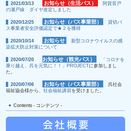
お知らせ（生活バス）
2021/03/13
阿賀音戸
の瀬戸線 ダイヤ改定しました
お知らせ（バス事業部）
2020/12/25
貸切バ
ス事業者安全評価認定で★２を獲得
お知らせ
2020/10/14
新型コロナウイルスの感
染拡大防止対策について
お知らせ（観光バス）
2020/07/20
「コロナを
乗り越え、呉を元気に！！」PROJECT
に参加しまし
た。
お知らせ（バス事業部）
2020/07/06
呉社会
福祉協会様から、
社会福祉講習
を受けました。
Contents - コンテンツ -