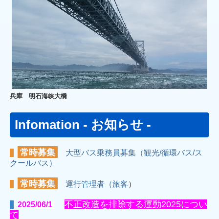
兵庫 明石海峡大橋
Infomation - お知らせ -
常時募集
大型バス乗務員募集（観光/循環バス/ス
クールバス）
常時募集
運行管理者（旅客
）
不正改造を排除する運動2025
につい
2025
/06/1
て