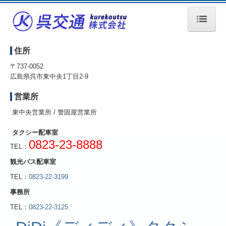
トップページ
住所
クレジット・電子マネー決済
〒737-0052
広島県呉市東中央1丁目2-9
各バス停時刻表 令和７年５月１２日
営業所
ご予約・お見積り
東中央営業所 / 警固屋営業所
お問合せ
タクシー配車室
0823-23-8888
TEL：
ご意見 ご感想
観光バス配車室
車種・座席表
TEL：
0823-22-3199
事務所
求人案内
TEL：
0823-22-3125
運輸マネジメント