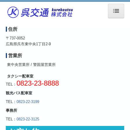
トップページ
住所
クレジット・電子マネー決済
〒737-0052
広島県呉市東中央1丁目2-9
各バス停時刻表 令和７年５月１２日
営業所
ご予約・お見積り
東中央営業所 / 警固屋営業所
お問合せ
タクシー配車室
0823-23-8888
TEL：
ご意見 ご感想
観光バス配車室
車種・座席表
TEL：
0823-22-3199
事務所
求人案内
TEL：
0823-22-3125
運輸マネジメント