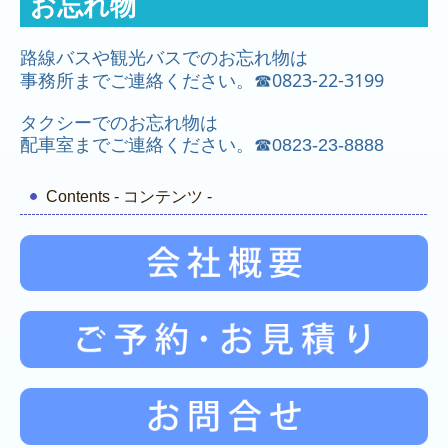
お忘れ物
安全管理規定
路線バスや観光バスでのお忘れ物は
安全への取り組み
事務所までご連絡ください。☎0823-22-3199
安全活動
タクシーでのお忘れ物は
配車室までご連絡ください。☎
0823-23-8888
代行運転
Contents - コンテンツ -
お忘れ物
個人情報保護
女性タクシー乗務員
タクシー乗務員
バス乗務員 正社員
スクールバス